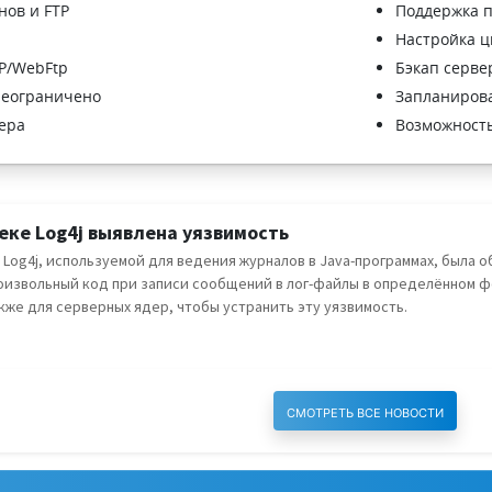
нов и FTP
Поддержка п
Настройка ц
TP/WebFtp
Бэкап сервер
неограничено
Запланиров
ера
Возможность
еке Log4j выявлена уязвимость
 Log4j, используемой для ведения журналов в Java-программах, была
оизвольный код при записи сообщений в лог-файлы в определённом ф
также для серверных ядер, чтобы устранить эту уязвимость.
Смотреть все новости