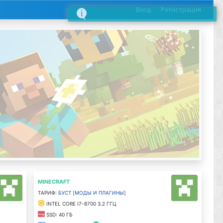
Вход
Регистрация
Next
MINECRAFT
Тариф:
Буст [моды и плагины]
Intel Core i7-8700 3.2 ГГц
SSD: 40 ГБ