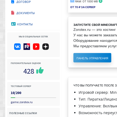
Договор
RAM: от
1000
MB
От
70
₽ за сервер
Документы
Контакты
Запустите свой Minecraf
Zorotex.ru — это хостинг
У нас вы можете заказат
Мы в социальных сетях
Оборудование находится
Мы предоставляем услуги
Панель управления
Положительных оценок
428
Что вы получаете после 
Тестовый сервер
Игровой сервер: Min
10/200
Тип: Пиратка/Лицен
game.zorotex.ru
Управление: Вкл/вык
Возможность переус
Полезные ссылки