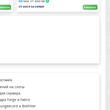
RAM: от
4000
MB
От
400
₽ за сервер
аказать
Заказать
остинга
ений на слоты
для сервера
ра Forge и Fabric
ngeecord и BotFilter