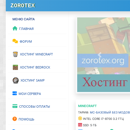
ZOROTEX
МЕНЮ САЙТА
Главная
Форум
Хостинг Minecraft
Previous
Хостинг Bedrock
Хостинг SAMP
Мои сервера
MINECRAFT
Способы оплаты
Тариф:
MC-Базовый без модов
Помощь
Intel Core i7-8700 3.2 ГГц
SSD: 5 ГБ