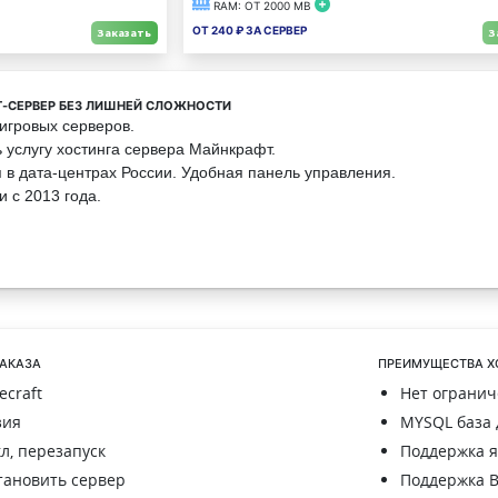
RAM: от
2000
MB
От
240
₽ за сервер
Заказать
З
t-сервер без лишней сложности
 игровых серверов.
ь услугу хостинга сервера Майнкрафт.
 в дата-центрах России. Удобная панель управления.
 с 2013 года.
заказа
Преимущества Х
ecraft
Нет огранич
зия
MYSQL база 
л, перезапуск
Поддержка яд
тановить сервер
Поддержка Bu