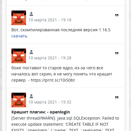
10 марта 2021 - 19:18
Вот, скомпилированная последняя версия 1.16.5
скачать
.
10 марта 2021 - 19:28
боже поставил то старое ядро, из-за чего все
началось вот скрин, я не могу понять что крашит
сервер. - https://prnt.sc/10i50bt
10 марта 2021 - 19:32
Крашит плагин: - openlogin
[Server thread/WARN]: java.sql.SQLException: Failed to
execute update statement: 'CREATE TABLE IF NOT
EXISTS `openlogin` (`name` TEXT, `realname` TEXT,