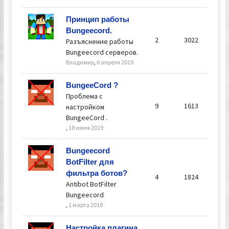
Принцип работы
Bungeecord.
2
3022
Разъяснение работы
Bungeecord серверов.
Владимир
,
6 апреля 2019
От
BungeeCord ?
Вл
Проблема с
18 
9
1613
настройком
21:
BungeeCord .
,
18 июня 2019
От
Bungeecord
Вл
BotFilter для
1 м
фильтра ботов?
4
1824
03:
Antibot BotFilter
Bungeecord
,
1 марта 2019
Настройка плагина