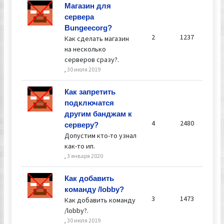
Магазин для
сервера
Bungeecorg?
2
1237
Как сделать магазин
на несколько
серверов сразу?.
,
30 июля 2019
От
Как запретить
Вл
подключатся
6 
другим банджам к
- 0
4
2480
серверу?
Допустим кто-то узнал
как-то ип.
,
3 января 2020
Как добавить
команду /lobby?
3
1473
Как добавить команду
/lobby?.
,
30 июля 2019