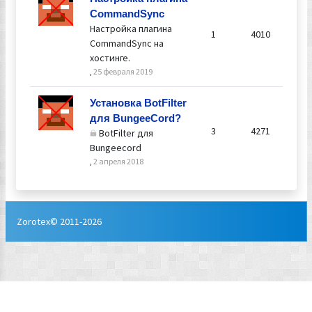
CommandSync
Настройка плагина
1
4010
CommandSync на
хостинге.
,
25 февраля 2019
Установка BotFilter
для BungeeCord?
3
4271
BotFilter для
Bungeecord
,
2 апреля 2018
Zorotex© 2011-2026