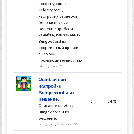
конфигурацию
velocity.toml,
настройку серверов,
безопасность и
решение проблем.
Узнайте, как заменить
BungeeCord на
современный прокси с
высокой
производительностью
,
4 августа 2025
От
Ошибки при
Вл
настройке
23 
Bungeecord и их
19:
решение.
2
2479
Описание ошибок
Bungeecord и их
решение.
Владимир
,
23 июня 2020