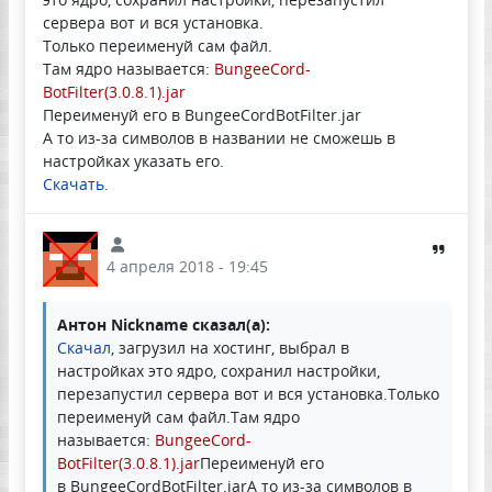
сервера вот и вся установка.
Только переименуй сам файл.
Там ядро называется:
BungeeCord-
BotFilter(3.0.8.1).jar
Переименуй его в BungeeCordBotFilter.jar
А то из-за символов в названии не сможешь в
настройках указать его.
Скачать
.
4 апреля 2018 - 19:45
Антон Nickname сказал(а):
Скачал
, загрузил на хостинг, выбрал в
настройках это ядро, сохранил настройки,
перезапустил сервера вот и вся установка.Только
переименуй сам файл.Там ядро
называется:
BungeeCord-
BotFilter(3.0.8.1).jar
Переименуй его
в BungeeCordBotFilter.jarА то из-за символов в