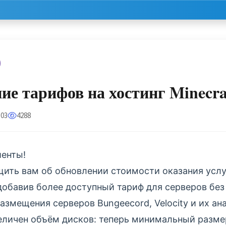
ие тарифов на хостинг Minecra
:03
4288
енты!
ить вам об обновлении стоимости оказания услу
добавив более доступный тариф для серверов бе
азмещения серверов Bungeecord, Velocity и их ан
величен объём дисков: теперь минимальный разме