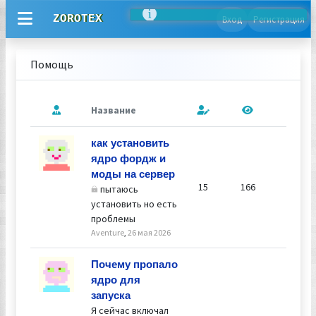
ZOROTEX
Вход
Регистрация
Помощь
Название
После
Ответил
как установить
Алексе
ядро фордж и
27 мая 2
моды на сервер
00:15
15
166
пытаюсь
установить но есть
проблемы
Aventure
,
26 мая 2026
Ответил
Почему пропало
Алексе
ядро для
26 мая 2
запуска
17:20
Я сейчас включал