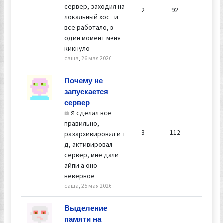
сервер, заходил на
2
92
локальный хост и
все работало, в
один момент меня
кикнуло
саша
,
26 мая 2026
Ответил
Почему не
саша
запускается
25 мая 2
сервер
13:32
Я сделал все
правильно,
3
112
разархивировал и т
д, активировал
сервер, мне дали
айпи а оно
неверное
саша
,
25 мая 2026
Ответил
Выделение
Алексе
памяти на