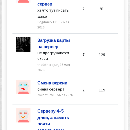
17 мая 2
сервер
19:44
2
91
хз что тут писать
даже
Bogdan22111
,
17 мая
2026
Ответил
Загрузка карты
thefath
на сервер
16 мая 2
Не прогружаются
7
129
04:17
чанки
thefatherdjun
,
16 мая
2026
Ответил
Смена версии
Алексе
смена сервера
2
119
15 мая 2
NOnatural
,
15 мая 2026
23:10
Ответил
Серверу 4–5
Creator
дней, а память
12 мая 2
почти
15:51