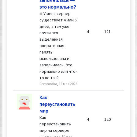
заполнилась —
это нормально?
У меня сервер
существует 4 или 5
дней, а там уже
4
121
почти вся
выделенная
оперативная
память
использована и
заполнилась. Это
нормально или что-
то не так?
CreatorAka
,
12 мая 2026
Ответил
Как
dimasa
переустановить
10 мая 2
мир
16:23
Как
4
120
переустановить
мир на сервере
dimasalmaz
,
10 мая