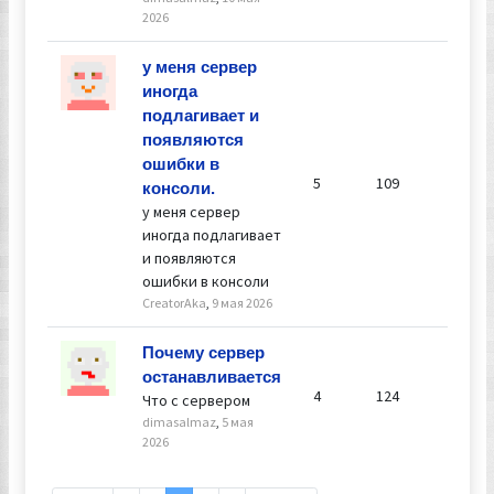
2026
Ответил
у меня сервер
Creator
иногда
10 мая 2
подлагивает и
12:55
появляются
ошибки в
5
109
консоли.
у меня сервер
иногда подлагивает
и появляются
ошибки в консоли
CreatorAka
,
9 мая 2026
Ответил
Почему сервер
dimasa
останавливается
6 мая 20
4
124
Что с сервером
14:52
dimasalmaz
,
5 мая
2026