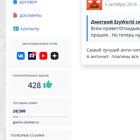
Договор
5 октября 2016 -
Документы
Дмитрий EzyWorld ск
Контакты
Всем привет!Откидывае
прошли...Но теперь ну
Мы в социальных сетях
Самый лучший анти-чит 
А античит- плагины все
Положительных оценок
428
Тестовый сервер
10/200
game.zorotex.ru
Полезные ссылки