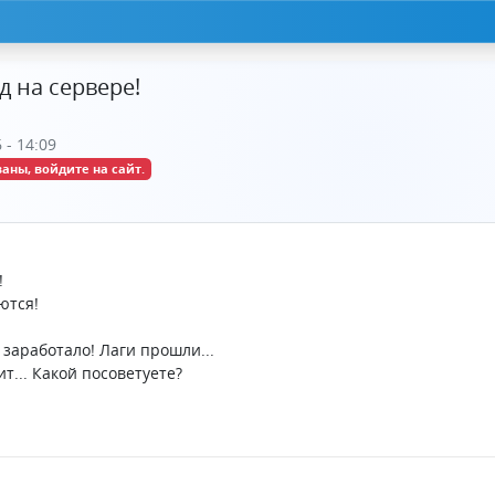
д на сервере!
 - 14:09
аны, войдите на сайт.
!
ются!
 заработало! Лаги прошли...
т... Какой посоветуете?