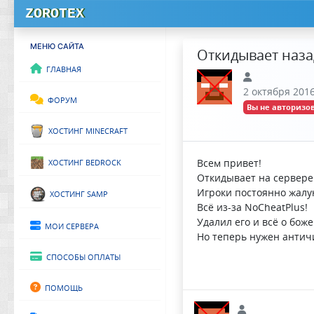
ZOROTEX
МЕНЮ САЙТА
Откидывает наза
Главная
2 октября 2016
Форум
Вы не авторизов
Хостинг Minecraft
Хостинг Bedrock
Всем привет!
Откидывает на сервере
Хостинг SAMP
Игроки постоянно жалу
Всё из-за NoCheatPlus!
Удалил его и всё о боже
Мои сервера
Но теперь нужен античи
Способы оплаты
Помощь