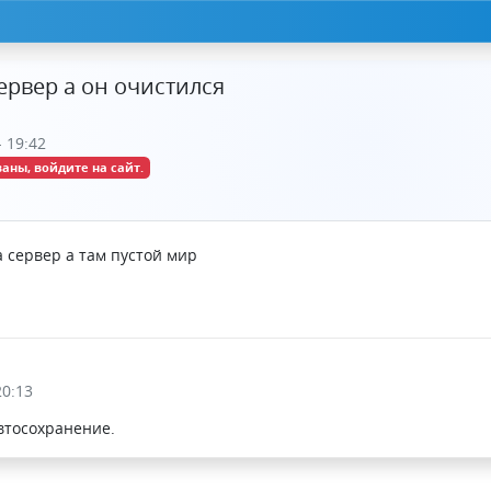
ервер а он очистился
 19:42
аны, войдите на сайт.
 сервер а там пустой мир
20:13
втосохранение.