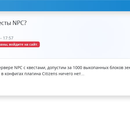
есты NPC?
- 17:57
аны, войдите на сайт.
ервере NPC с квестами, допустим за 1000 выкопанных блоков зе
 в конфигах плагина Citizens ничего нет...