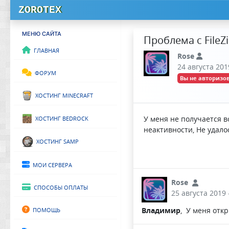
ZOROTEX
МЕНЮ САЙТА
Проблема с FileZi
Главная
Rose
24 августа 201
Форум
Вы не авторизов
Хостинг Minecraft
Хостинг Bedrock
У меня не получается в
неактивности, Не удало
Хостинг SAMP
Мои сервера
Rose
Способы оплаты
25 августа 2019 
Помощь
Владимир
, У меня отк