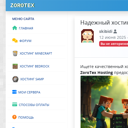
ZOROTEX
МЕНЮ САЙТА
Надежный хостин
Главная
skibidi
12 июня 2025 -
Форум
Вы не авторизов
Хостинг Minecraft
Хостинг Bedrock
Ищете качественный хос
ZoroTex Hosting
предос
Хостинг SAMP
Мои сервера
Способы оплаты
Помощь