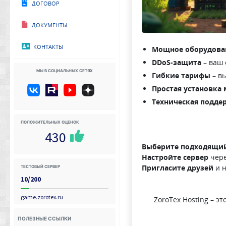
Договор
Документы
Контакты
Мощное оборудова
DDoS-защита
– ваш 
Мы в социальных сетях
Гибкие тарифы
– в
Простая установка
Техническая поддер
Положительных оценок
430
Выберите подходящи
Настройте сервер
чере
Тестовый сервер
Пригласите друзей
и н
10/200
game.zorotex.ru
ZoroTex Hosting – э
Полезные ссылки