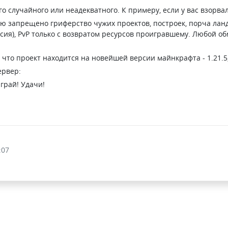
о случайного или неадекватного. К примеру, если у вас взорвал
ю запрещено гриферство чужих проектов, построек, порча ланд
ласия), PvP только с возвратом ресурсов проигравшему. Любой о
, что проект находится на новейшей версии майнкрафта - 1.21.5
ервер:
грай! Удачи!
:07