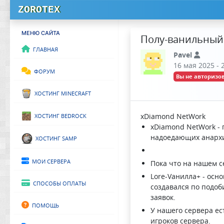
ZOROTEX
МЕНЮ САЙТА
Полу-ванильный 
Главная
Pavel
16 мая 2025 - 
Форум
Вы не авторизов
Хостинг Minecraft
Хостинг Bedrock
xDiamond NetWork
xDiamond NetWork -
Хостинг SAMP
надоедающих анархи
Мои сервера
Пока что на нашем с
Lore-Vанилла+ - ос
Способы оплаты
создавался по подоби
заявок.
Помощь
У нашего сервера ес
игроков сервера.