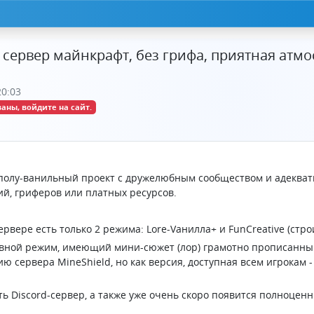
сервер майнкрафт, без грифа, приятная атмо
20:03
аны, войдите на сайт.
 полу-ванильный проект с дружелюбным сообществом и адекват
й, гриферов или платных ресурсов.
ервере есть только 2 режима: Lore-Vанилла+ и FunCreative (стр
новной режим, имеющий мини-сюжет (лор) грамотно прописанн
ю сервера MineShield, но как версия, доступная всем игрокам - 
ть Discord-сервер, а также уже очень скоро появится полноцен