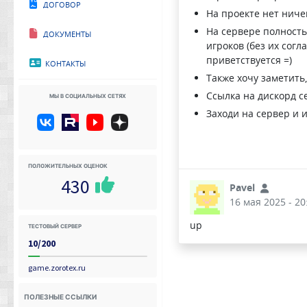
Договор
На проекте нет ничег
На сервере полность
Документы
игроков (без их сог
приветствуется =)
Контакты
Также хочу заметить
Ссылка на дискорд с
Мы в социальных сетях
Заходи на сервер и и
Положительных оценок
430
Pavel
16 мая 2025 - 20
up
Тестовый сервер
10/200
game.zorotex.ru
Полезные ссылки