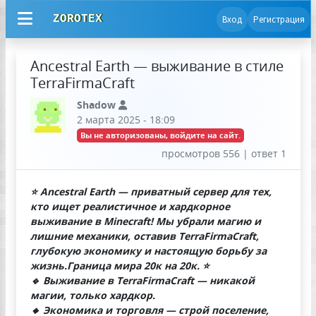
ZOROTEX
Вход
Регистрация
Ancestral Earth — выживание в стиле
TerraFirmaCraft
Shadow
2 марта 2025 - 18:09
Вы не авторизованы, войдите на сайт.
просмотров 556 | ответ 1
⭐ Ancestral Earth — приватный сервер для тех,
кто ищет реалистичное и хардкорное
выживание в Minecraft! Мы убрали магию и
лишние механики, оставив TerraFirmaCraft,
глубокую экономику и настоящую борьбу за
жизнь.Граница мира 20к на 20к. ⭐
🔹 Выживание в TerraFirmaCraft — никакой
магии, только хардкор.
🔸 Экономика и торговля — строй поселение,