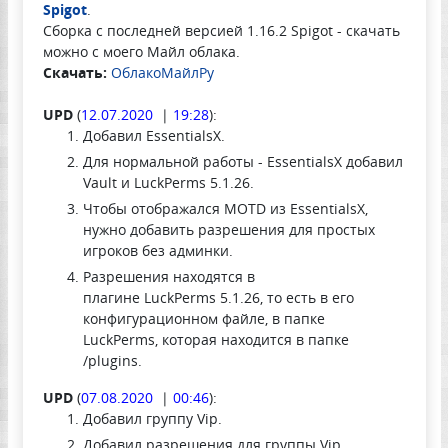
Spigot
.
Сборка с последней версией 1.16.2 Spigot - скачать
можно с моего Майл облака.
Скачать:
ОблакоМайлРу
UPD
(
12.07.2020
|
19:28
):
Добавил EssentialsX.
Для нормальной работы - EssentialsX добавил
Vault и LuckPerms 5.1.26.
Чтобы отображался MOTD из EssentialsX,
нужно добавить разрешения для простых
игроков без админки.
Разрешения находятся в
плагине LuckPerms 5.1.26, то есть в его
конфигурационном файле, в папке
LuckPerms, которая находится в папке
/plugins.
UPD
(
07.08.2020
|
00:46
):
Добавил группу Vip.
Добавил разрешения для группы Vip