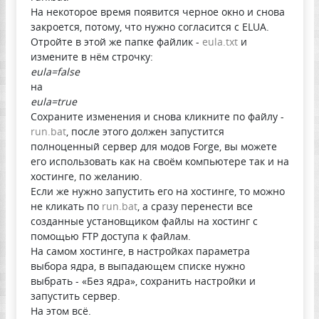
На некоторое время появится черное окно и снова
закроется, потому, что нужно согласится с ELUA.
Отройте в этой же папке файлик -
eula.txt
и
измените в нём строчку:
eula=false
на
eula=true
Сохраните изменения и снова кликните по файлу -
run.bat
, после этого должен запустится
полноценный сервер для модов Forge, вы можете
его использовать как на своём компьютере так и на
хостинге, по желанию.
Если же нужно запустить его на хостинге, то можно
не кликать по
run.bat
, а сразу перенести все
созданные установщиком файлы на хостинг с
помощью FTP доступа к файлам.
На самом хостинге, в настройках параметра
выбора ядра, в выпадающем списке нужно
выбрать - «‎Без ядра»‎, сохранить настройки и
запустить сервер.
На этом всё.