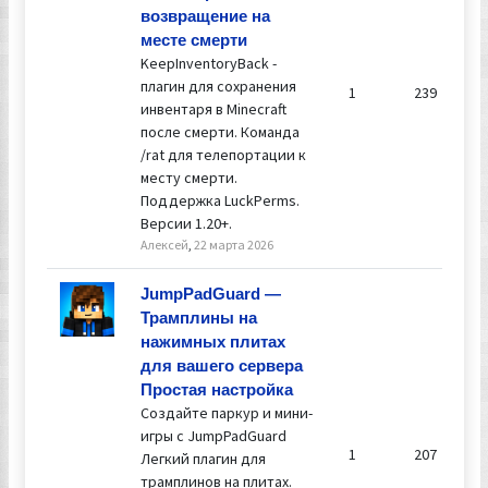
возвращение на
месте смерти
KeepInventoryBack -
плагин для сохранения
1
239
инвентаря в Minecraft
после смерти. Команда
/rat для телепортации к
месту смерти.
Поддержка LuckPerms.
Версии 1.20+.
Алексей
,
22 марта 2026
JumpPadGuard —
Трамплины на
нажимных плитах
для вашего сервера
Простая настройка
Создайте паркур и мини-
игры с JumpPadGuard
1
207
Легкий плагин для
трамплинов на плитах.