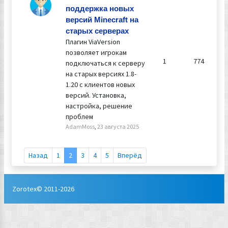
поддержка новых
версий Minecraft на
старых серверах
Плагин ViaVersion
позволяет игрокам
1
774
подключаться к серверу
на старых версиях 1.8-
1.20 с клиентов новых
версий. Установка,
настройка, решение
проблем
AdamMoss
,
23 августа 2025
Назад
1
2
3
4
5
Вперёд
Zorotex© 2011-2026