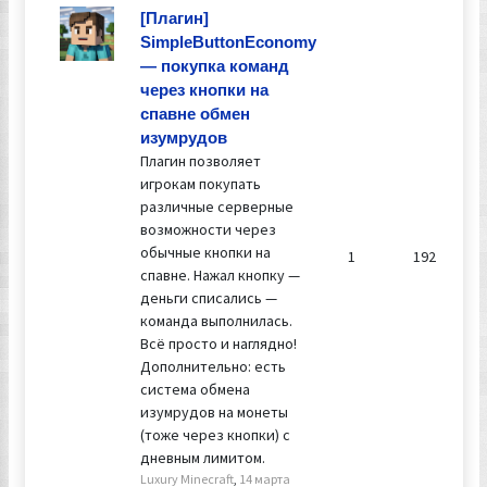
[Плагин]
SimpleButtonEconomy
— покупка команд
через кнопки на
спавне обмен
изумрудов
Плагин позволяет
игрокам покупать
различные серверные
возможности через
обычные кнопки на
1
192
спавне. Нажал кнопку —
деньги списались —
команда выполнилась.
Всё просто и наглядно!
Дополнительно: есть
система обмена
изумрудов на монеты
(тоже через кнопки) с
дневным лимитом.
Luxury Minecraft
,
14 марта