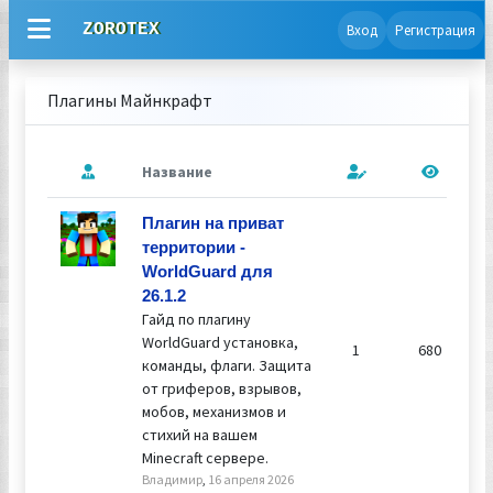
ZOROTEX
Вход
Регистрация
Плагины Майнкрафт
Название
Плагин на приват
территории -
WorldGuard для
26.1.2
Гайд по плагину
WorldGuard установка,
1
680
команды, флаги. Защита
от гриферов, взрывов,
мобов, механизмов и
стихий на вашем
Minecraft сервере.
Владимир
,
16 апреля 2026