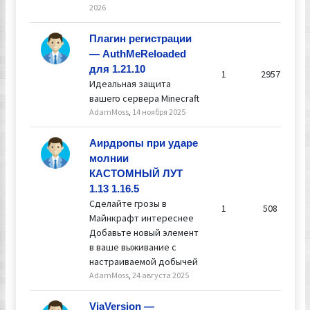
2026
Плагин регистрации
— AuthMeReloaded
для 1.21.10
1
2957
Идеальная защита
вашего сервера Minecraft
AdamMoss
,
14 ноября 2025
Аирдропы при ударе
молнии
КАСТОМНЫЙ ЛУТ
1.13 1.16.5
Сделайте грозы в
1
508
Майнкрафт интереснее
Добавьте новый элемент
в ваше выживание с
настраиваемой добычей
AdamMoss
,
24 августа 2025
ViaVersion —