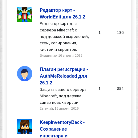
Редактор карт -
WorldEdit для 26.1.2
Редактор карт для
сервера Minecraft с
1
186
поддержкой выделений,
схем, копирования,
кистей и скриптов.
Владимир
,
16 апреля 2026
Плагин регистрации -
AuthMeReloaded для
26.1.2
1
852
Защита вашего сервера
Minecraft, поддержка
самых новых версий
Евгений
,
16 апреля 2026
KeepInventoryBack -
Сохранение
инвентаря и