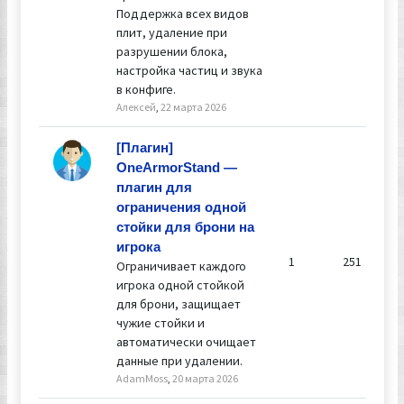
Поддержка всех видов
плит, удаление при
разрушении блока,
настройка частиц и звука
в конфиге.
Алексей
,
22 марта 2026
[Плагин]
OneArmorStand —
плагин для
ограничения одной
стойки для брони на
игрока
1
251
Ограничивает каждого
игрока одной стойкой
для брони, защищает
чужие стойки и
автоматически очищает
данные при удалении.
AdamMoss
,
20 марта 2026