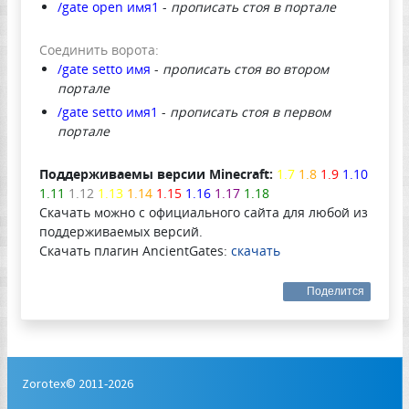
/gate open имя1
-
прописать стоя в портале
Соединить ворота:
/gate setto имя
-
прописать стоя во втором
портале
/gate setto имя1
-
прописать стоя в первом
портале
Поддерживаемы версии Minecraft:
1.7
1.8
1.9
1.10
1.11
1.12
1.13
1.14
1.15
1.16
1.17
1.18
Скачать можно с официального сайта для любой из
поддерживаемых версий.
Скачать плагин AncientGates:
скачать
Поделится
Zorotex© 2011-2026