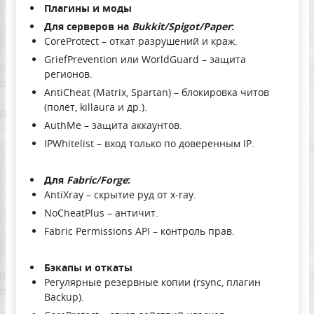
Плагины и моды
Для серверов на
Bukkit/Spigot/Paper
:
CoreProtect – откат разрушений и краж.
GriefPrevention или WorldGuard – защита
регионов.
AntiCheat (Matrix, Spartan) – блокировка читов
(полёт, killaura и др.).
AuthMe – защита аккаунтов.
IPWhitelist – вход только по доверенным IP.
Для
Fabric/Forge
:
AntiXray – скрытие руд от x-ray.
NoCheatPlus – античит.
Fabric Permissions API – контроль прав.
Бэкапы и откаты
Регулярные резервные копии (rsync, плагин
Backup).