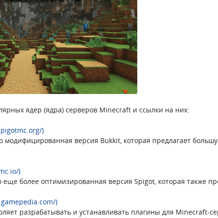
ярных ядер (ядра) серверов Minecraft и ссылки на них:
spigotmc.org/)
это модифицированная версия Bukkit, которая предлагает боль
mc.io/)
то еще более оптимизированная версия Spigot, которая также 
it.gamepedia.com/)
воляет разрабатывать и устанавливать плагины для Minecraft-с