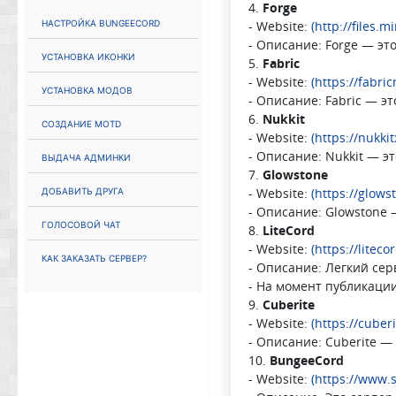
4.
Forge
Настройка Bungeecord
- Website:
(http://files.m
- Описание: Forge — эт
Установка иконки
5.
Fabric
- Website:
(https://fabric
Установка модов
- Описание: Fabric — э
6.
Nukkit
Создание MOTD
- Website:
(https://nukki
- Описание: Nukkit — эт
Выдача админки
7.
Glowstone
Добавить друга
- Website:
(https://glows
- Описание: Glowstone 
Голосовой чат
8.
LiteCord
- Website:
(https://liteco
Как заказать сервер?
- Описание: Легкий серв
- На момент публикаци
9.
Cuberite
- Website:
(https://cuberi
- Описание: Cuberite —
10.
BungeeCord
- Website:
(https://www.