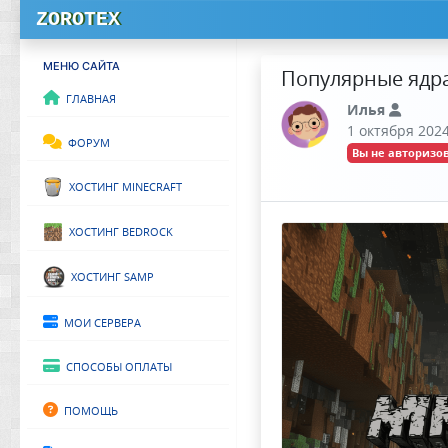
ZOROTEX
МЕНЮ САЙТА
Популярные ядра 
Главная
Илья
1 октября 2024
Форум
Вы не авторизов
Хостинг Minecraft
Хостинг Bedrock
Хостинг SAMP
Мои сервера
Способы оплаты
Помощь