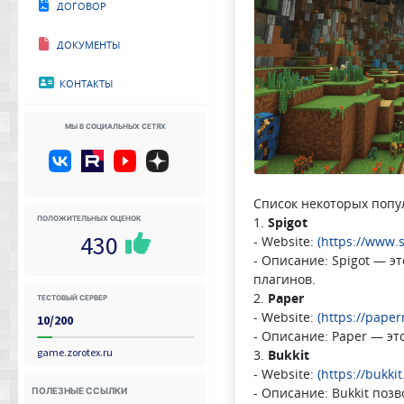
Договор
Документы
Контакты
Мы в социальных сетях
Список некоторых попул
Положительных оценок
1.
Spigot
430
- Website:
(https://www.
- Описание: Spigot — 
плагинов.
Тестовый сервер
2.
Paper
- Website:
(https://paper
10/200
- Описание: Paper — э
game.zorotex.ru
3.
Bukkit
- Website:
(https://bukk
Полезные ссылки
- Описание: Bukkit поз