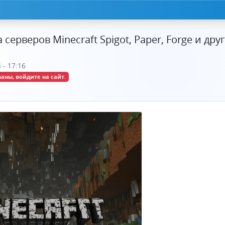
серверов Minecraft Spigot, Paper, Forge и дру
 - 17:16
аны, войдите на сайт.