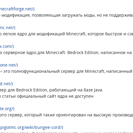
inecraftforge.net/)
о модификация, позволяющая загружать моды, но не поддерживае
mc.net/)
то легкое ядро для модификаций Minecraft, которое быстрое и 
tx.com/)
о серверное ядро для Minecraft: Bedrock Edition, написанное на 
tone.net/)
— это полнофункциональный сервер для Minecraft, написанный с
rd.net/)
ер для Bedrock Edition, работающий на базе Java.
и статьи официальный сайт ядра не доступен
te.org/)
 это сервер, который также ориентирован на высокую производи
spigotmc.org/wiki/bungee-cord/)