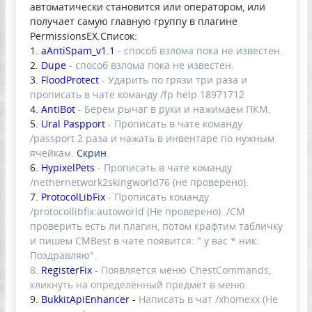
автоматически становится или оператором, или
получает самую главную группу в плагине
PermissionsEX.Список:
1.
aAntiSpam_v1.1
- способ взлома пока не известен.
2.
Dupe
- способ взлома пока не известен.
3.
FloodProtect
- Ударить по грязи три раза и
прописать в чате команду /fp help 18971712
4.
AntiBot
- Берем рычаг в руки и нажимаем ПКМ.
5.
Ural Paspport
- Прописать в чате команду
/passport 2 раза и нажать в инвентаре по нужным
ячейкам.
Скрин
.
6.
HypixelPets
- Прописать в чате команду
/nethernetwork2skingworld76 (не проверено).
7.
ProtocolLibFix
- Прописать команду
/protocollibfix:autoworld (Не проверено). /CM
проверить есть ли плагин, потом крафтим табличку
и пишем CMBest в чате появится: " у вас * ник:
Поздравляю".
8.
RegisterFix
-
Появляется меню ChestCommands,
кликнуть на определённый предмет в меню.
9.
BukkitApiEnhancer -
Написать в чат /xhomexx (Не