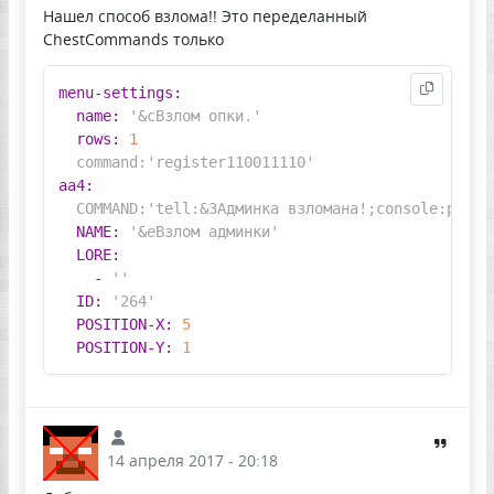
Нашел способ взлома!! Это переделанный
ChestCommands только
menu-settings:
name:
'&cВзлом опки.'
rows:
1
command:'register110011110'
aa4:
COMMAND:'tell:&3Админка
взломана!;console:pex
u
NAME:
'&eВзлом админки'
LORE:
-
''
ID:
'264'
POSITION-X:
5
POSITION-Y:
1
14 апреля 2017 - 20:18