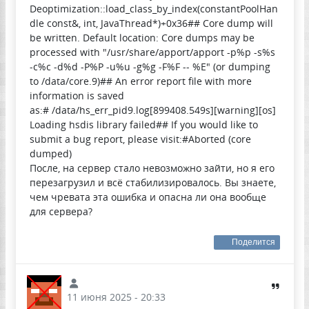
Deoptimization::load_class_by_index(constantPoolHan
dle const&, int, JavaThread*)+0x36## Core dump will
be written. Default location: Core dumps may be
processed with "/usr/share/apport/apport -p%p -s%s
-c%c -d%d -P%P -u%u -g%g -F%F -- %E" (or dumping
to /data/core.9)## An error report file with more
information is saved
as:# /data/hs_err_pid9.log[899408.549s][warning][os]
Loading hsdis library failed## If you would like to
submit a bug report, please visit:#Aborted (core
dumped)
После, на сервер стало невозможно зайти, но я его
перезагрузил и всё стабилизировалось. Вы знаете,
чем чревата эта ошибка и опасна ли она вообще
для сервера?
Поделится
11 июня 2025 - 20:33