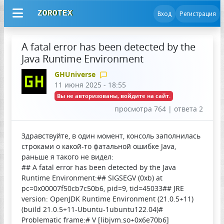
ZOROTEX
Вход
Регистрация
A fatal error has been detected by the
Java Runtime Environment
GHUniverse
11 июня 2025 - 18:55
Вы не авторизованы, войдите на сайт.
просмотра 764 | ответа 2
Здравствуйте, в один момент, консоль заполнилась
строками о какой-то фатальной ошибке Java,
раньше я такого не видел:
## A fatal error has been detected by the Java
Runtime Environment:## SIGSEGV (0xb) at
pc=0x00007f50cb7c50b6, pid=9, tid=45033## JRE
version: OpenJDK Runtime Environment (21.0.5+11)
(build 21.0.5+11-Ubuntu-1ubuntu122.04)#
Problematic frame:# V [libjvm.so+0x6e70b6]