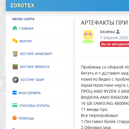
ZOROTEX
МЕНЮ САЙТА
АРТЕФАКТЫ ПРИ 
Главная
zxcatsu
7 апреля 2025 
Форум
Вы не авторизов
Хостинг Minecraft
Хостинг Bedrock
Проблема со сборкой Ho
бегать и т.д),ставил м
Хостинг SAMP
помогло.Видео с пробле
Характеристики ноута 
ПРОЦ-AMD RYZEN 5 660
Мои сервера
ВИДЮХА-AMD RX6650M
16 GB SAMSUNG 4800M
Способы оплаты
11 винда про
Все перепробовал:
Помощь
1.Поставил более стар
2.Обновил Java