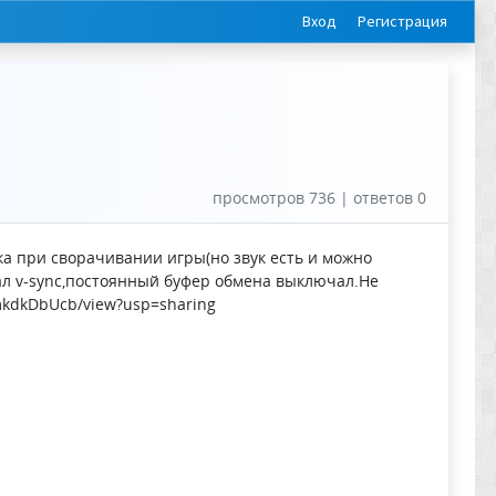
Вход
Регистрация
просмотров 736 | ответов 0
нка при сворачивании игры(но звук есть и можно
ючал v-sync,постоянный буфер обмена выключал.Не
mkdkDbUcb/view?usp=sharing