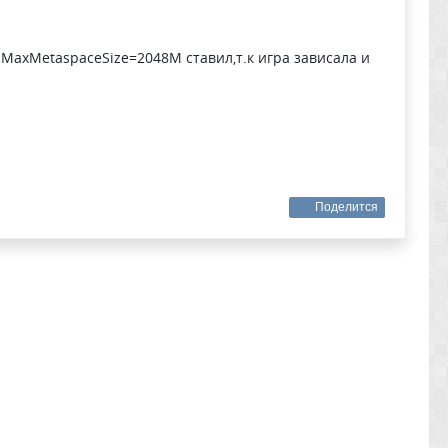
:MaxMetaspaceSize=2048M ставил,т.к игра зависала и
Поделится