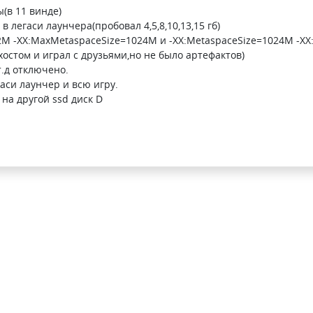
(в 11 винде)
в легаси лаунчера(пробовал 4,5,8,10,13,15 гб)
2M -XX:MaxMetaspaceSize=1024M и -XX:MetaspaceSize=1024M -XX
хостом и играл с друзьями,но не было артефактов)
.д отключено.
аси лаунчер и всю игру.
на другой ssd диск D