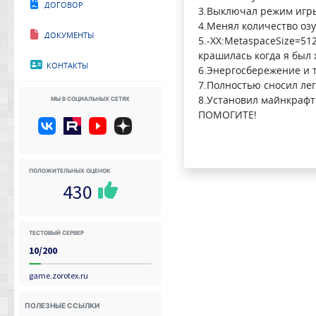
Договор
3.Выключал режим игры
4.Менял количество озу 
Документы
5.-XX:MetaspaceSize=51
крашилась когда я был 
Контакты
6.Энергосбережение и т
7.Полностью сносил лег
Мы в социальных сетях
8.Установил майнкрафт 
ПОМОГИТЕ!
Положительных оценок
430
Тестовый сервер
10/200
game.zorotex.ru
Полезные ссылки