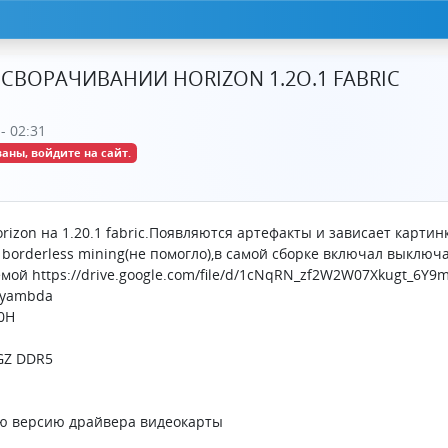
СВОРАЧИВАНИИ HORIZON 1.2O.1 FABRIC
- 02:31
аны, войдите на сайт.
rizon на 1.20.1 fabric.Появляются артефакты и зависает карти
од borderless mining(не помогло),в самой сборке включал выкл
мой https://drive.google.com/file/d/1cNqRN_zf2W2W07Xkugt_6Y9
Lyambda
0H
GZ DDR5
ую версию драйвера видеокарты