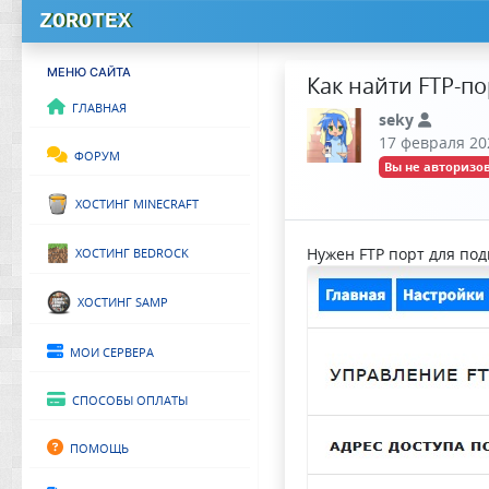
ZOROTEX
МЕНЮ САЙТА
Как найти FTP-по
Главная
seky
17 февраля 202
Форум
Вы не авторизов
Хостинг Minecraft
Хостинг Bedrock
Нужен FTP порт для под
Хостинг SAMP
Мои сервера
Способы оплаты
Помощь