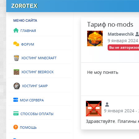
ZOROTEX
МЕНЮ САЙТА
Тариф no-mods
Главная
Matbewchik
9 января 2024 
Форум
Вы не авторизов
Хостинг Minecraft
Хостинг Bedrock
Не моу понять
Хостинг SAMP
Мои сервера
9 января 2024 - 
Способы оплаты
Здравствуйте. Плагины м
Помощь