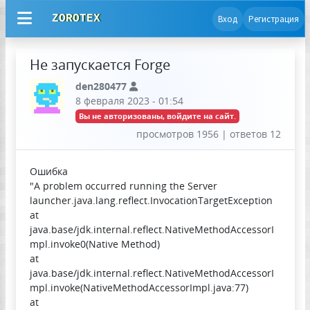
ZOROTEX
Вход
Регистрация
Не запуcкается Forge
den280477
8 февраля 2023 - 01:54
Вы не авторизованы, войдите на сайт.
просмотров 1956 | ответов 12
Ошибка
"A problem occurred running the Server
launcher.java.lang.reflect.InvocationTargetException
at
java.base/jdk.internal.reflect.NativeMethodAccessorI
mpl.invoke0(Native Method)
at
java.base/jdk.internal.reflect.NativeMethodAccessorI
mpl.invoke(NativeMethodAccessorImpl.java:77)
at