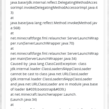
java.base/jdk.internal.reflect.DelegatingMethodAcces
sorImpl.invoke(DelegatingMethodAccessorImpl.java:4
3)
at
java.base/java.lang.reflect.Method.invoke(Method.jav
a:568)
at
net.minecraftforge.fml.relauncher.ServerLaunchWrap
per.run(ServerLaunchWrapper.java:70)
at
net.minecraftforge.fml.relauncher.ServerLaunchWrap
per.main(ServerLaunchWrapper.java:34)
Caused by: java.lang.ClassCastException: class
jdk.internal.loader.ClassLoaders$AppClassLoader
cannot be cast to class java.net.URLClassLoader
(jdk.internal.loader.ClassLoaders$AppClassLoader
and java.net.URLClassLoader are in module java.base
of loader &#039;bootstrap&#039;)
at net.minecraft.launchwrapper.Launch.
(Launch.java:34)
at