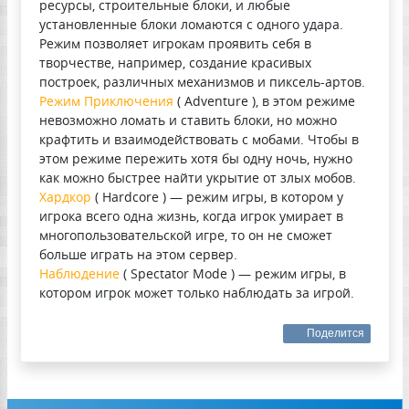
ресурсы, строительные блоки, и любые
установленные блоки ломаются с одного удара.
Режим позволяет игрокам проявить себя в
творчестве, например, создание красивых
построек, различных механизмов и пиксель-артов.
Режим Приключения
( Adventure ), в этом режиме
невозможно ломать и ставить блоки, но можно
крафтить и взаимодействовать с мобами. Чтобы в
этом режиме пережить хотя бы одну ночь, нужно
как можно быстрее найти укрытие от злых мобов.
Хардкор
( Hardcore ) — режим игры, в котором у
игрока всего одна жизнь, когда игрок умирает в
многопользовательской игре, то он не сможет
больше играть на этом сервер.
Наблюдение
( Spectator Mode ) — режим игры, в
котором игрок может только наблюдать за игрой.
Поделится