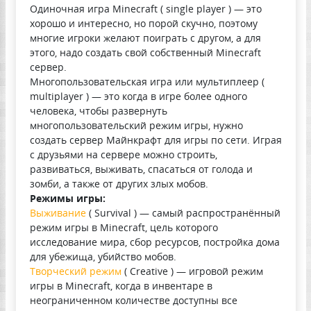
Одиночная игра Minecraft ( single player ) — это
хорошо и интересно, но порой скучно, поэтому
многие игроки желают поиграть с другом, а для
этого, надо создать свой собственный Minecraft
сервер.
Многопользовательская игра или мультиплеер (
multiplayer ) — это когда в игре более одного
человека, чтобы развернуть
многопользовательский режим игры, нужно
создать сервер Майнкрафт для игры по сети. Играя
с друзьями на сервере можно строить,
развиваться, выживать, спасаться от голода и
зомби, а также от других злых мобов.
Режимы игры:
Выживание
( Survival ) — самый распространённый
режим игры в Minecraft, цель которого
исследование мира, сбор ресурсов, постройка дома
для убежища, убийство мобов.
Творческий режим
( Creative ) — игровой режим
игры в Minecraft, когда в инвентаре в
неограниченном количестве доступны все