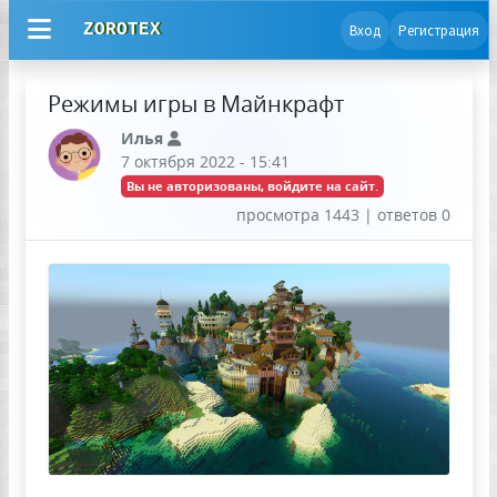
ZOROTEX
Вход
Регистрация
Режимы игры в Майнкрафт
Илья
7 октября 2022 - 15:41
Вы не авторизованы, войдите на сайт.
просмотра 1443 | ответов 0