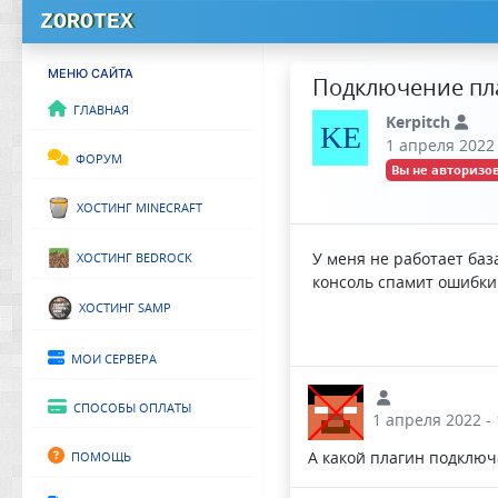
ZOROTEX
МЕНЮ САЙТА
Подключение пла
Главная
Kerpitch
KE
1 апреля 2022 
Форум
Вы не авторизов
Хостинг Minecraft
Хостинг Bedrock
У меня не работает база
консоль спамит ошибки
Хостинг SAMP
Мои сервера
Способы оплаты
1 апреля 2022 - 
Помощь
А какой плагин подключ