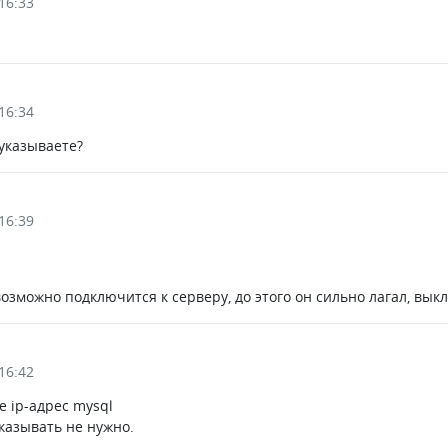
16:33
16:34
 указываете?
16:39
евозможно подключится к серверу, до этого он сильно лагал, в
16:42
е ip-адрес mysql
указывать не нужно.