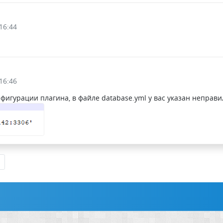
16:44
16:46
игурации плагина, в файле database.yml у вас указан неправил
д