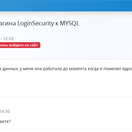
гина LoginSecurity к MYSQL
- 12:53
аны, войдите на сайт.
 данных, у меня она работала до момента когда я поменял ядро 2
14:50
аете?