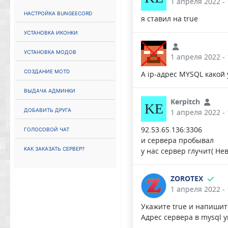
1 апреля 2022 - 
Настройка Bungeecord
я ставил на true
Установка иконки
Установка модов
1 апреля 2022 - 
Создание MOTD
А ip-адрес MYSQL какой
Выдача админки
Kerpitch
KE
Добавить друга
1 апреля 2022 - 
Голосовой чат
92.53.65.136:3306
и сервера пробывал
Как заказать сервер?
у нас сервер глучит( Н
ZOROTEX
1 апреля 2022 - 
Укажите true и напишит
Адрес сервера в mysql 