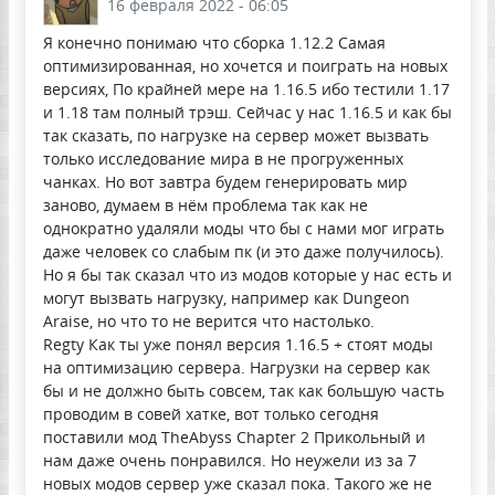
16 февраля 2022 - 06:05
Я конечно понимаю что сборка 1.12.2 Самая
оптимизированная, но хочется и поиграть на новых
версиях, По крайней мере на 1.16.5 ибо тестили 1.17
и 1.18 там полный трэш. Сейчас у нас 1.16.5 и как бы
так сказать, по нагрузке на сервер может вызвать
только исследование мира в не прогруженных
чанках. Но вот завтра будем генерировать мир
заново, думаем в нём проблема так как не
однократно удаляли моды что бы с нами мог играть
даже человек со слабым пк (и это даже получилось).
Но я бы так сказал что из модов которые у нас есть и
могут вызвать нагрузку, например как Dungeon
Araise, но что то не верится что настолько.
Regty Как ты уже понял версия 1.16.5 + стоят моды
на оптимизацию сервера. Нагрузки на сервер как
бы и не должно быть совсем, так как большую часть
проводим в совей хатке, вот только сегодня
поставили мод TheAbyss Chapter 2 Прикольный и
нам даже очень понравился. Но неужели из за 7
новых модов сервер уже сказал пока. Такого же не