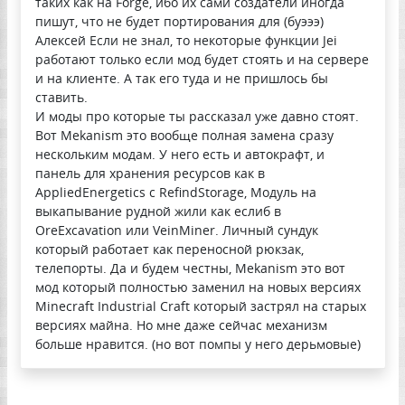
таких как на Forge, ибо их сами создатели иногда
пишут, что не будет портирования для (буэээ)
Алексей Если не знал, то некоторые функции Jei
работают только если мод будет стоять и на сервере
и на клиенте. А так его туда и не пришлось бы
ставить.
И моды про которые ты рассказал уже давно стоят.
Вот Mekanism это вообще полная замена сразу
нескольким модам. У него есть и автокрафт, и
панель для хранения ресурсов как в
AppliedEnergetics с RefindStorage, Модуль на
выкапывание рудной жили как еслиб в
OreExcavation или VeinMiner. Личный сундук
который работает как переносной рюкзак,
телепорты. Да и будем честны, Mekanism это вот
мод который полностью заменил на новых версиях
Minecraft Industrial Craft который застрял на старых
версиях майна. Но мне даже сейчас механизм
больше нравится. (но вот помпы у него дерьмовые)